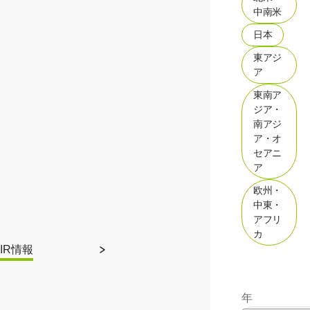
中南米
日本
東アジ
ア
東南ア
ジア・
南アジ
ア・オ
セアニ
ア
欧州・
中東・
アフリ
カ
IR情報
年