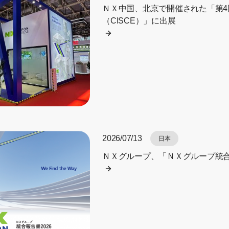
ＮＸ中国、北京で開催された「第
（CISCE）」に出展
2026/07/13
日本
ＮＸグループ、「ＮＸグループ統合