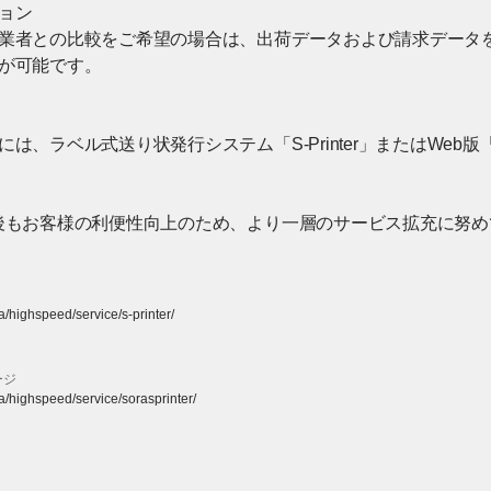
ョン
業者との比較をご希望の場合は、出荷データおよび請求データ
が可能です。
、ラベル式送り状発行システム「S-Printer」またはWeb版「そら
後もお客様の利便性向上のため、より一層のサービス拡充に努め
ra/highspeed/service/s-printer/
ージ
ra/highspeed/service/sorasprinter/