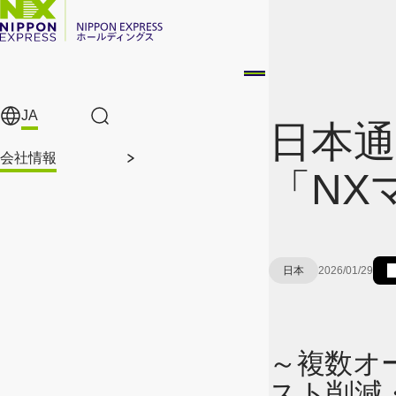
メインコンテンツに移動
JA
サイト内検索
日本通
会社情報
「NX
日本
2026/01/29
～複数オ
スト削減