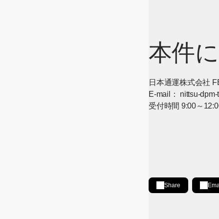
本件に
日本通運株式会社 F
E-mail：
nittsu-dpm
受付時間 9:00～1
Share
Ema
Share on LinkedIn
[Open in new wind