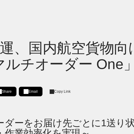
運、国内航空貨物向
マルチオーダー On
Share
Email
Copy Link
Share on LinkedIn
[Open in new window]
ーダーをお届け先ごとに1送り
・作業効率化を実現～