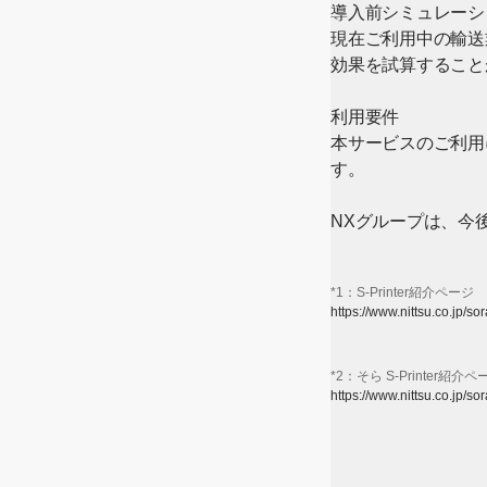
導入前シミュレーシ
現在ご利用中の輸送
効果を試算すること
利用要件
本サービスのご利用には
す。
NXグループは、今
*1：S-Printer紹介ページ
https://www.nittsu.co.jp/so
[Open in new window]
*2：そら S-Printer紹介ペ
https://www.nittsu.co.jp/so
[Open in new window]