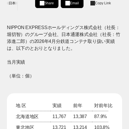
日本
Share
Email
Copy Link
Share on LinkedIn
[Open in new window]
NIPPON EXPRESSホールディングス株式会社（社長：
堀切智）のグループ会社、日本通運株式会社（社長：竹
添進二郎）の2026年4月分鉄道コンテナ取り扱い実績
は、以下のとおりとなりました。
当月実績
（単位：個）
地 区
実績
前年
対前年比
北海道地区
11,767
13,387
87.9%
東北地区
13,721
13,214
103.8%