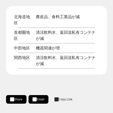
北海道地
農産品、食料工業品が減
区
首都圏地
清涼飲料水、返回送私有コンテナ
区
が減
中部地区
機器関連が増
関西地区
清涼飲料水、返回送私有コンテナ
が減
Share
Email
Copy Link
Share on LinkedIn
[Open in new window]