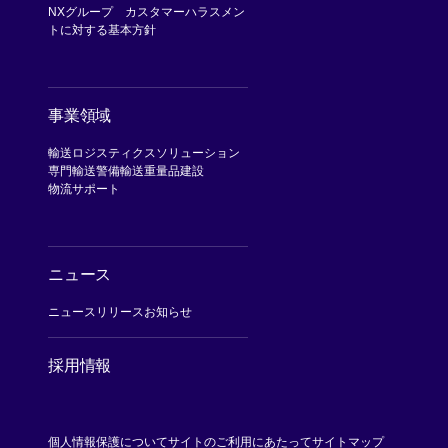
NXグループ カスタマーハラスメン
トに対する基本方針
事業領域
輸送
ロジスティクスソリューション
専門輸送
警備輸送
重量品建設
物流サポート
ニュース
ニュースリリース
お知らせ
採用情報
[Open in new window]
個人情報保護について
サイトのご利用にあたって
サイトマップ