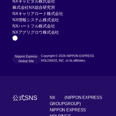
[Open in new window]
NXキャピタル株式会社
[Open in new window]
株式会社NX総合研究所
[Open in new window]
NXキャリアロード株式会社
[Open in new window]
NX情報システム株式会社
[Open in new window]
NXハートフル株式会社
[Open in new window]
NXアグリグロウ株式会社
Page Top
Copyright © 2026 NIPPON EXPRESS
Nippon Express
[Open in new window]
HOLDINGS, INC. or its affiliates.
Global Site
公式SNS
NX
(NIPPON EXPRESS
[Open 
LinkedIn
GROUP
GROUP)
NIPPON EXPRESS
[Open i
Youtube