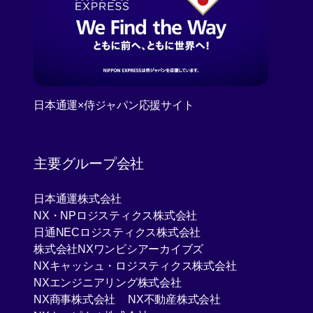
日本通運×侍ジャパン応援サイト
[Open in new window]
主要グループ会社
[Open in new window]
日本通運株式会社
[Open in new window]
NX・NPロジスティクス株式会社
[Open in new window]
日通NECロジスティクス株式会社
[Open in new window]
株式会社NXワンビシアーカイブズ
[Open in new 
NXキャッシュ・ロジスティクス株式会社
[Open in new window]
NXエンジニアリング株式会社
[Open in new window]
[Open in new win
NX商事株式会社
NX不動産株式会社