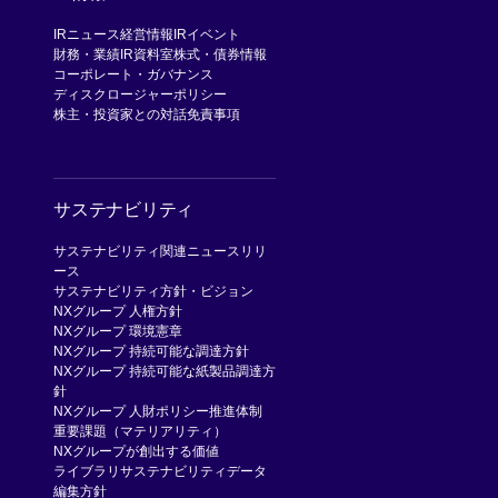
IRニュース
経営情報
IRイベント
財務・業績
IR資料室
株式・債券情報
コーポレート・ガバナンス
ディスクロージャーポリシー
株主・投資家との対話
免責事項
サステナビリティ
サステナビリティ関連ニュースリリ
ース
サステナビリティ方針・ビジョン
NXグループ 人権方針
NXグループ 環境憲章
NXグループ 持続可能な調達方針
NXグループ 持続可能な紙製品調達方
針
NXグループ 人財ポリシー
推進体制
重要課題（マテリアリティ）
NXグループが創出する価値
ライブラリ
サステナビリティデータ
編集方針