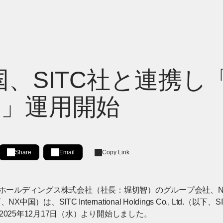
国、SITC社と連携し
ナ」運用開始
Share
Email
Copy Link
Share on LinkedIn
[Open in new window]
RESSホールディングス株式会社（社長：堀切智）のグループ会社
中国）は、SITC International Holdings Co., Ltd.
025年12月17日（水）より開始しました。