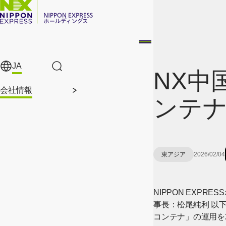
メインコンテンツに移動
JA
サイト内検索
NX中
会社情報
ンテ
東アジア
2026/02/04
NIPPON EXP
事長：松尾純利 以下、NX
コンテナ」の運用を2