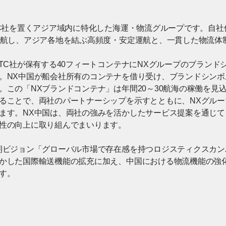
に本社を置くアジア域内に特化した海運・物流グループです。自社
運航し、アジア各地を結ぶ高頻度・安定運航と、一貫した物流体
ITC社が保有する40フィートコンテナにNXグループのブラン
。NX中国が船会社所有のコンテナを借り受け、ブランドシン
。この「NXブランドコンテナ」は年間20～30航海の稼働を見
ることで、両社のパートナーシップを示すとともに、NXグル
ます。NX中国は、両社の強みを活かしたサービス提案を通じ
性の向上に取り組んでまいります。
期ビジョン「グローバル市場で存在感を持つロジスティクスカ
かした国際輸送機能の拡充に加え、中国における物流機能の強
す。