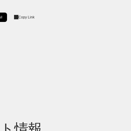
il
Copy Link
ow]
ト情報