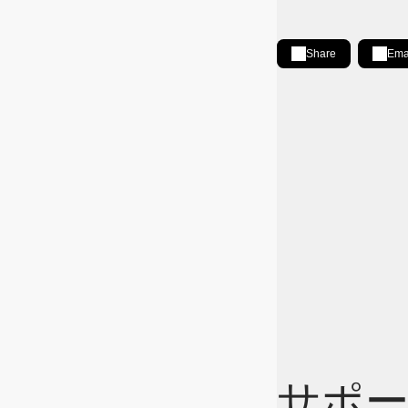
Share
Ema
Share on LinkedIn
[Open in new wind
サポー