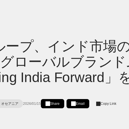
ループ、インド市場
新グローバルブランド
ng India Forward
・オセアニア
2026/01/15
Share
Email
Copy Link
Share on LinkedIn
[Open in new window]