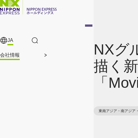
メインコンテンツに移動
JA
サイト内検索
NXグ
会社情報
描く
「Movi
東南アジア・南アジア