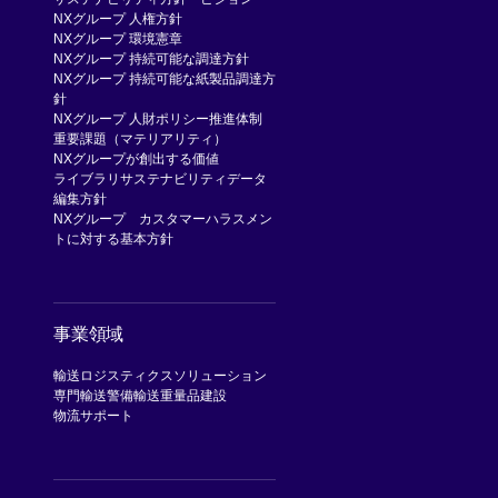
NXグループ 人権方針
NXグループ 環境憲章
NXグループ 持続可能な調達方針
NXグループ 持続可能な紙製品調達方
針
NXグループ 人財ポリシー
推進体制
重要課題（マテリアリティ）
NXグループが創出する価値
ライブラリ
サステナビリティデータ
編集方針
NXグループ カスタマーハラスメン
トに対する基本方針
事業領域
輸送
ロジスティクスソリューション
専門輸送
警備輸送
重量品建設
物流サポート