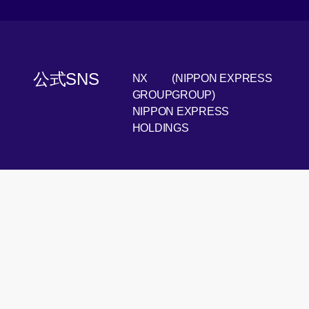
公式SNS
NX
(NIPPON EXPRESS
[Open 
LinkedIn
GROUP
GROUP)
NIPPON EXPRESS
[Open i
Youtube
HOLDINGS