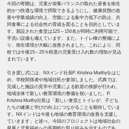
今回の寄贈は、児童が栄養バランスの取れた昼食を衛生
的かつ快適な環境で摂取できるようにし、健康状態の改
善や学業成績の向上、空腹による集中力低下の防止、共
同食事による社会性の育成を図ることを目的としていま
す。新設された食堂は125～150名が同時に利用可能で、
手洗い設備も備えています。また、トイレ棟の整備によ
り、衛生環境が大幅に改善されました。これにより、同
校では今後15～20％程度の児童受け入れ数の増加が見込
まれています。
引き渡し式には、NXインド社長P. Krishna Murthyをはじ
め、学校関係者や地域住民が参加しました。式典では、
完成した施設の見学や児童による歓迎の挨拶が行われ、
地域全体で新しい教育環境の整備を祝いました。P.
Krishna Murthy社長は「新しい食堂とトイレが、子ども
たちの健康と学びの向上につながることを期待していま
す。NXインドは今後も地域の教育環境の改善を支援し
ていきます」と述べ、今回のプロジェクトは地域社会の
発展と児童福祉への長期的な取り組みを示すものであ