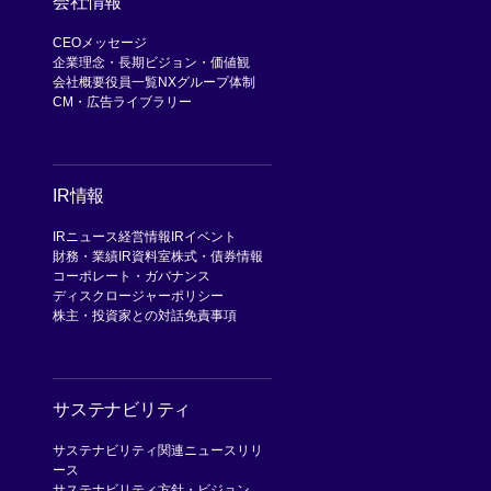
会社情報
CEOメッセージ
企業理念・長期ビジョン・価値観
会社概要
役員一覧
NXグループ体制
CM・広告ライブラリー
IR情報
IRニュース
経営情報
IRイベント
財務・業績
IR資料室
株式・債券情報
コーポレート・ガバナンス
ディスクロージャーポリシー
株主・投資家との対話
免責事項
サステナビリティ
サステナビリティ関連ニュースリリ
ース
サステナビリティ方針・ビジョン