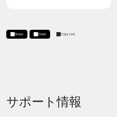
Share
Email
Copy Link
Share on LinkedIn
[Open in new window]
サポート情報