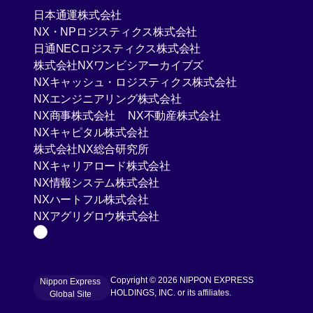
[Open in new window]
日本通運株式会社
[Open in new window]
NX・NPロジスティクス株式会社
[Open in new window]
日通NECロジスティクス株式会社
[Open in new window]
株式会社NXワンビシアーカイブズ
[Open in new 
NXキャッシュ・ロジスティクス株式会社
[Open in new window]
NXエンジニアリング株式会社
[Open in new window]
[Open in new win
NX商事株式会社
NX不動産株式会社
[Open in new window]
NXキャピタル株式会社
[Open in new window]
株式会社NX総合研究所
[Open in new window]
NXキャリアロード株式会社
[Open in new window]
NX情報システム株式会社
[Open in new window]
NXハートフル株式会社
[Open in new window]
NXアグリグロウ株式会社
Page Top
Copyright © 2026 NIPPON EXPRESS
Nippon Express
[Open in new window]
HOLDINGS, INC. or its affiliates.
Global Site