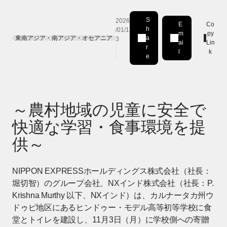
S
2026
E
Co
h
/01/1
m
py
東南アジア・南アジア・オセアニア
a
3
Share on LinkedIn
[Open in new window]
ai
Lin
r
l
k
e
～農村地域の児童に安全で
快適な学習・食事環境を提
供～
NIPPON EXPRESSホールディングス株式会社（社長：
堀切智）のグループ会社、NXインド株式会社（社長：P.
Krishna Murthy 以下、NXインド）は、カルナータカ州ウ
ドゥピ地区にあるヒンドゥー・モデル高等初等学校に食
堂とトイレを建設し、11月3日（月）に学校側への寄贈