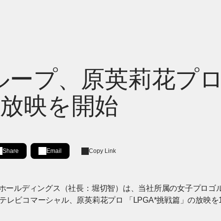
ループ、原英莉花プロ
の放映を開始
Share
Email
Copy Link
Share on LinkedIn
[Open in new window]
RESSホールディングス（社長：堀切智）は、当社所属の女子プロ
テレビコマーシャル、原英莉花プロ 「LPGA*挑戦篇」の放映を