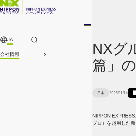
メインコンテンツに移動
JA
サイト内検索
NXグ
会社情報
篇」
日本
2025/11/14
NIPPON EXP
プロ）を起用した新