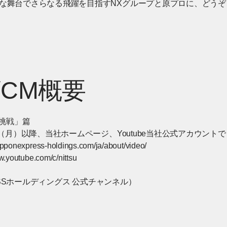
な舞台でさらなる飛躍を目指すNXグループと原プロに、どうぞ
CM概要
A挑戦」篇
日（月）以降、当社ホームページ、Youtube当社公式アカウント
ipponexpress-holdings.com/ja/about/video/
w.youtube.com/c/nittsu
w]
RESSホールディングス 公式チャンネル）