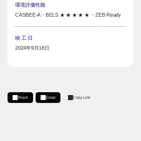
環境評価性能
CASBEE‐A・BELS ★ ★ ★ ★ ★ ・ZEB Ready
竣 工 日
2024年9月18日
Share
Email
Copy Link
Share on LinkedIn
[Open in new window]