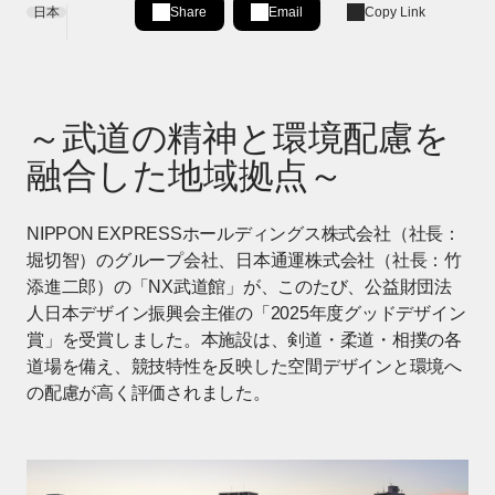
日本
Share
Email
Copy Link
Share on LinkedIn
[Open in new window]
～武道の精神と環境配慮を
融合した地域拠点～
NIPPON EXPRESSホールディングス株式会社（社長：
堀切智）のグループ会社、日本通運株式会社（社長：竹
添進二郎）の「NX武道館」が、このたび、公益財団法
人日本デザイン振興会主催の「2025年度グッドデザイン
賞」を受賞しました。本施設は、剣道・柔道・相撲の各
道場を備え、競技特性を反映した空間デザインと環境へ
の配慮が高く評価されました。