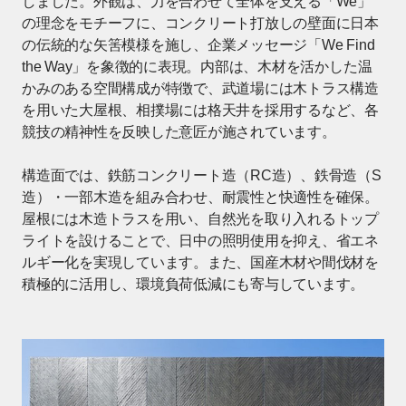
しました。外観は、力を合わせて全体を支える「We」
の理念をモチーフに、コンクリート打放しの壁面に日本
の伝統的な矢筈模様を施し、企業メッセージ「We Find
the Way」を象徴的に表現。内部は、木材を活かした温
かみのある空間構成が特徴で、武道場には木トラス構造
を用いた大屋根、相撲場には格天井を採用するなど、各
競技の精神性を反映した意匠が施されています。
構造面では、鉄筋コンクリート造（RC造）、鉄骨造（S
造）・一部木造を組み合わせ、耐震性と快適性を確保。
屋根には木造トラスを用い、自然光を取り入れるトップ
ライトを設けることで、日中の照明使用を抑え、省エネ
ルギー化を実現しています。また、国産木材や間伐材を
積極的に活用し、環境負荷低減にも寄与しています。