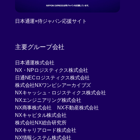
日本通運×侍ジャパン応援サイト
[Open in new window]
主要グループ会社
[Open in new window]
日本通運株式会社
[Open in new window]
NX・NPロジスティクス株式会社
[Open in new window]
日通NECロジスティクス株式会社
[Open in new window]
株式会社NXワンビシアーカイブズ
[Open in new 
NXキャッシュ・ロジスティクス株式会社
[Open in new window]
NXエンジニアリング株式会社
[Open in new window]
[Open in new win
NX商事株式会社
NX不動産株式会社
[Open in new window]
NXキャピタル株式会社
[Open in new window]
株式会社NX総合研究所
[Open in new window]
NXキャリアロード株式会社
[Open in new window]
NX情報システム株式会社