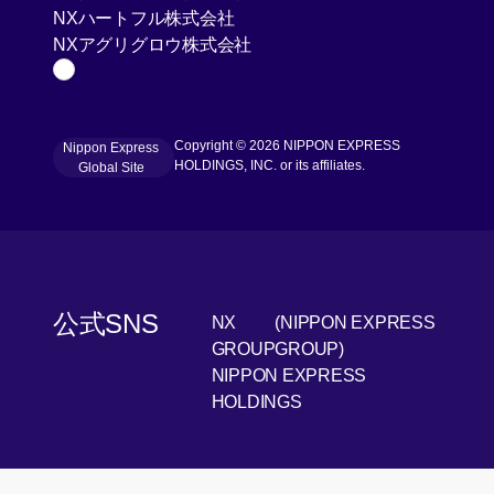
[Open in new window]
NXハートフル株式会社
[Open in new window]
NXアグリグロウ株式会社
Page Top
Copyright © 2026 NIPPON EXPRESS
Nippon Express
[Open in new window]
HOLDINGS, INC. or its affiliates.
Global Site
公式SNS
NX
(NIPPON EXPRESS
[Open 
LinkedIn
GROUP
GROUP)
NIPPON EXPRESS
[Open i
Youtube
HOLDINGS