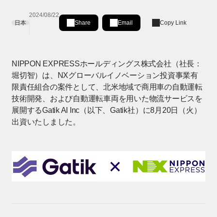
2024/08/22
日本
Share
Email
Copy Link
Share on LinkedIn
[Open in new window]
NIPPON EXPRESSホールディングス株式会社（社長：
堀切智）は、NXグローバルイノベーション投資事業有
限責任組合の案件として、北米地域で商用車の自動運転
技術開発、および自動運転車両を用いた物流サービスを
展開するGatik AI Inc（以下、Gatik社）に8月20日（火）
出資いたしました。