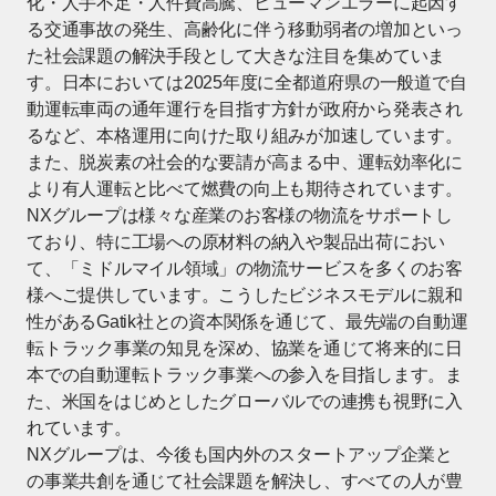
化・人手不足・人件費高騰、ヒューマンエラーに起因す
る交通事故の発生、高齢化に伴う移動弱者の増加といっ
た社会課題の解決手段として大きな注目を集めていま
す。日本においては2025年度に全都道府県の一般道で自
動運転車両の通年運行を目指す方針が政府から発表され
るなど、本格運用に向けた取り組みが加速しています。
また、脱炭素の社会的な要請が高まる中、運転効率化に
より有人運転と比べて燃費の向上も期待されています。
NXグループは様々な産業のお客様の物流をサポートし
ており、特に工場への原材料の納入や製品出荷におい
て、「ミドルマイル領域」の物流サービスを多くのお客
様へご提供しています。こうしたビジネスモデルに親和
性があるGatik社との資本関係を通じて、最先端の自動運
転トラック事業の知見を深め、協業を通じて将来的に日
本での自動運転トラック事業への参入を目指します。ま
た、米国をはじめとしたグローバルでの連携も視野に入
れています。
NXグループは、今後も国内外のスタートアップ企業と
の事業共創を通じて社会課題を解決し、すべての人が豊