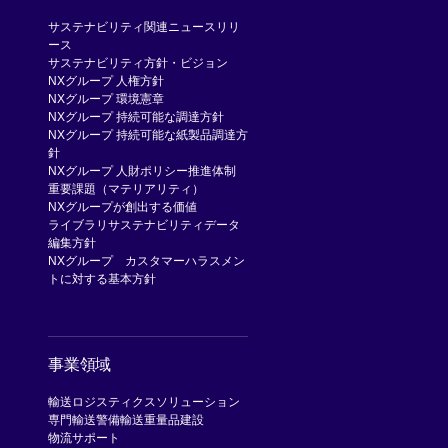
サステナビリティ関連ニュースリリ
ース
サステナビリティ方針・ビジョン
NXグループ 人権方針
NXグループ 環境憲章
NXグループ 持続可能な調達方針
NXグループ 持続可能な紙製品調達方
針
NXグループ 人財ポリシー
推進体制
重要課題（マテリアリティ）
NXグループが創出する価値
ライブラリ
サステナビリティデータ
編集方針
NXグループ カスタマーハラスメン
トに対する基本方針
事業領域
輸送
ロジスティクスソリューション
専門輸送
警備輸送
重量品建設
物流サポート