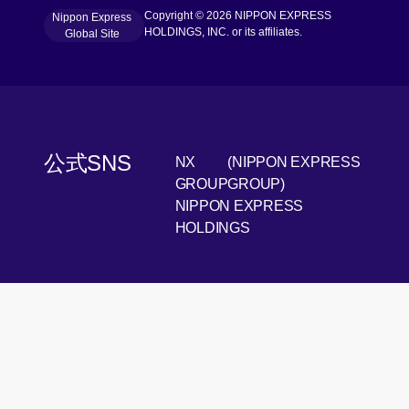
Copyright © 2026 NIPPON EXPRESS
Nippon Express
[Open in new window]
HOLDINGS, INC. or its affiliates.
Global Site
公式SNS
NX
(NIPPON EXPRESS
[Open 
LinkedIn
GROUP
GROUP)
NIPPON EXPRESS
[Open i
Youtube
HOLDINGS