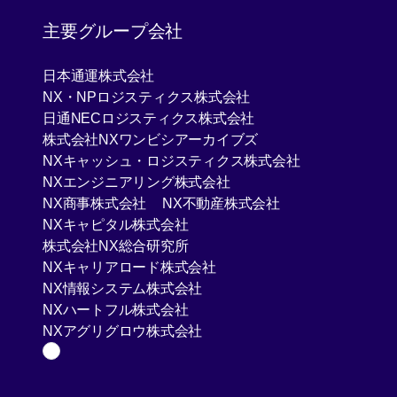
主要グループ会社
[Open in new window]
日本通運株式会社
[Open in new window]
NX・NPロジスティクス株式会社
[Open in new window]
日通NECロジスティクス株式会社
[Open in new window]
株式会社NXワンビシアーカイブズ
[Open in new 
NXキャッシュ・ロジスティクス株式会社
[Open in new window]
NXエンジニアリング株式会社
[Open in new window]
[Open in new win
NX商事株式会社
NX不動産株式会社
[Open in new window]
NXキャピタル株式会社
[Open in new window]
株式会社NX総合研究所
[Open in new window]
NXキャリアロード株式会社
[Open in new window]
NX情報システム株式会社
[Open in new window]
NXハートフル株式会社
[Open in new window]
NXアグリグロウ株式会社
Page Top