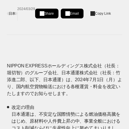
2024/03/29
日本
Share
Email
Copy Link
Share on LinkedIn
[Open in new window]
NIPPON EXPRESSホールディングス株式会社（社長：
堀切智）のグループ会社、日本通運株式会社（社長：竹
添進二郎、以下、日本通運）は、2024年7月1日（月）よ
り、国内航空貨物輸送における各種運賃・料金を改定い
たしますのでお知らせします。
改定の理由
日本通運は、不安定な国際情勢による燃油価格高騰を
はじめ、原材料や人件費上昇の中、事業全般における
コスト削減ならびに生産性向上に努めてまいりまし