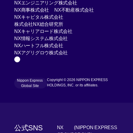
[Open in new window]
NXエンジニアリング株式会社
[Open in new window]
[Open in new win
NX商事株式会社
NX不動産株式会社
[Open in new window]
NXキャピタル株式会社
[Open in new window]
株式会社NX総合研究所
[Open in new window]
NXキャリアロード株式会社
[Open in new window]
NX情報システム株式会社
[Open in new window]
NXハートフル株式会社
[Open in new window]
NXアグリグロウ株式会社
Page Top
Copyright © 2026 NIPPON EXPRESS
Nippon Express
[Open in new window]
HOLDINGS, INC. or its affiliates.
Global Site
公式SNS
NX
(NIPPON EXPRESS