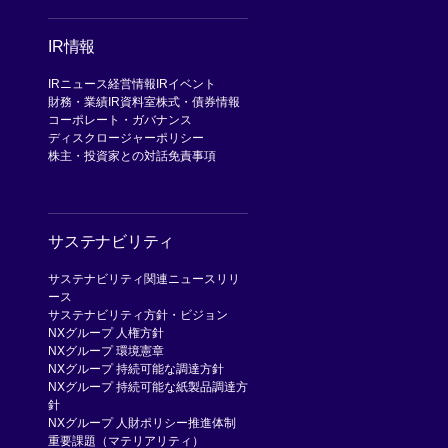
IR情報
IRニュース
経営情報
IRイベント
財務・業績
IR資料室
株式・債券情報
コーポレート・ガバナンス
ディスクロージャーポリシー
株主・投資家との対話
免責事項
サステナビリティ
サステナビリティ関連ニュースリリ
ース
サステナビリティ方針・ビジョン
NXグループ 人権方針
NXグループ 環境憲章
NXグループ 持続可能な調達方針
NXグループ 持続可能な紙製品調達方
針
NXグループ 人財ポリシー
推進体制
重要課題（マテリアリティ）