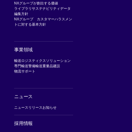
NXグループが創出する価値
ライブラリ
サステナビリティデータ
編集方針
NXグループ カスタマーハラスメン
トに対する基本方針
事業領域
輸送
ロジスティクスソリューション
専門輸送
警備輸送
重量品建設
物流サポート
ニュース
ニュースリリース
お知らせ
採用情報
[Open in new window]