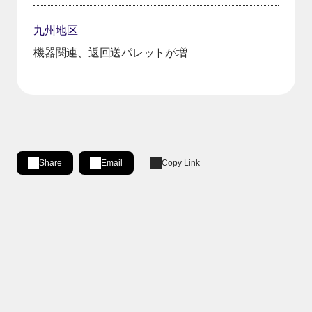
九州地区
機器関連、返回送パレットが増
Share
Email
Copy Link
Share on LinkedIn
[Open in new window]