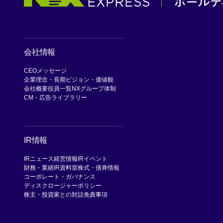
会社情報
CEOメッセージ
企業理念・長期ビジョン・価値観
会社概要
役員一覧
NXグループ体制
CM・広告ライブラリー
IR情報
IRニュース
経営情報
IRイベント
財務・業績
IR資料室
株式・債券情報
コーポレート・ガバナンス
ディスクロージャーポリシー
株主・投資家との対話
免責事項