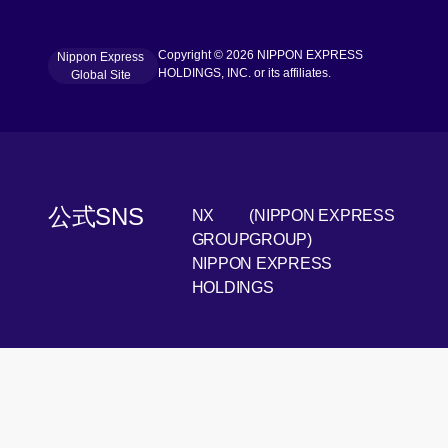
Copyright © 2026 NIPPON EXPRESS
Nippon Express
[Open in new window]
HOLDINGS, INC. or its affiliates.
Global Site
公式SNS
NX
(NIPPON EXPRESS
[Open 
LinkedIn
GROUP
GROUP)
NIPPON EXPRESS
[Open i
Youtube
HOLDINGS