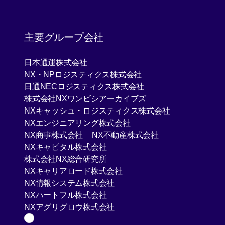
[Open in new window]
主要グループ会社
[Open in new window]
日本通運株式会社
[Open in new window]
NX・NPロジスティクス株式会社
[Open in new window]
日通NECロジスティクス株式会社
[Open in new window]
株式会社NXワンビシアーカイブズ
[Open in new 
NXキャッシュ・ロジスティクス株式会社
[Open in new window]
NXエンジニアリング株式会社
[Open in new window]
[Open in new win
NX商事株式会社
NX不動産株式会社
[Open in new window]
NXキャピタル株式会社
[Open in new window]
株式会社NX総合研究所
[Open in new window]
NXキャリアロード株式会社
[Open in new window]
NX情報システム株式会社
[Open in new window]
NXハートフル株式会社
[Open in new window]
NXアグリグロウ株式会社
Page Top