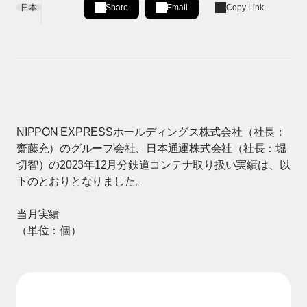
日本
Share
Email
Copy Link
Share on LinkedIn
[Open in new window]
NIPPON EXPRESSホールディングス株式会社（社長：
齋藤充）のグループ会社、日本通運株式会社（社長：堀
切智）の2023年12月分鉄道コンテナ取り扱い実績は、以
下のとおりとなりました。
当月実績
（単位：個）