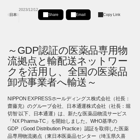
2023/12/12
日本
Share
Email
Copy Link
Share on LinkedIn
[Open in new window]
～GDP認証の医薬品専用物
流拠点と輸配送ネットワー
クを活用し、全国の医薬品
卸売事業者へ輸送～
NIPPON EXPRESSホールディングス株式会社（社長：
齋藤充）のグループ会社、日本通運株式会社（社長：堀
切智 以下、日本通運）は、新たな医薬品物流サービス
「NX Pharma-TC」を開始しました。WHO基準の
GDP（Good Distribution Practice）認証を取得した医薬
品専用物流拠点（東日本医薬品センター（埼玉県久喜