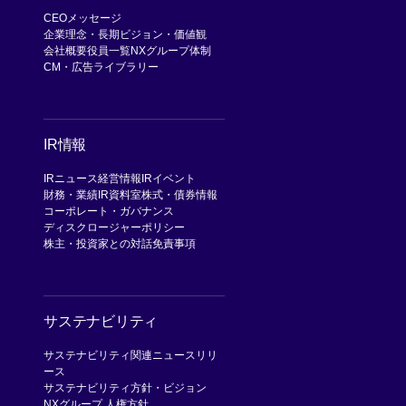
CEOメッセージ
企業理念・長期ビジョン・価値観
会社概要
役員一覧
NXグループ体制
CM・広告ライブラリー
IR情報
IRニュース
経営情報
IRイベント
財務・業績
IR資料室
株式・債券情報
コーポレート・ガバナンス
ディスクロージャーポリシー
株主・投資家との対話
免責事項
サステナビリティ
サステナビリティ関連ニュースリリ
ース
サステナビリティ方針・ビジョン
NXグループ 人権方針