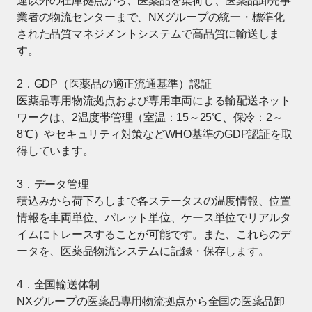
運以外の在庫拠点から、医薬品を集荷し、医薬品卸売事
業者の物流センターまで、NXグループの統一・標準化
された品質マネジメントシステムで高品質に輸送しま
す。
2．GDP（医薬品の適正流通基準）認証
医薬品専用物流拠点および専用車両による輸配送ネット
ワークは、2温度帯管理（室温：15～25℃、保冷：2～
8℃）やセキュリティ対策などWHO基準のGDP認証を取
得しています。
3．データ管理
積込みから荷下ろしまで各ステータスの温度情報、位置
情報を車両単位、パレット単位、ケース単位でリアルタ
イムにトレースすることが可能です。また、これらのデ
ータを、医薬品物流システムに記録・保存します。
4．全国輸送体制
NXグループの医薬品専用物流拠点から全国の医薬品卸