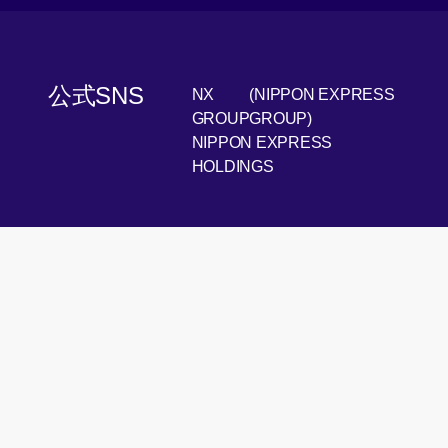
公式SNS
NX
(NIPPON EXPRESS
[Open 
LinkedIn
GROUP
GROUP)
NIPPON EXPRESS
[Open i
Youtube
HOLDINGS