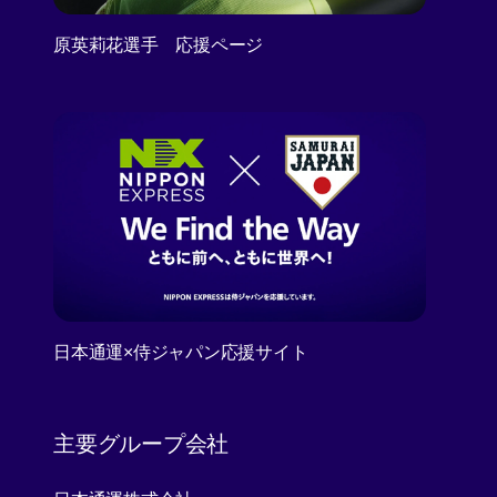
原英莉花選手 応援ページ
日本通運×侍ジャパン応援サイト
[Open in new window]
主要グループ会社
[Open in new window]