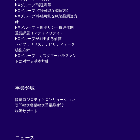
NXグループ 環境憲章
NXグループ 持続可能な調達方針
NXグループ 持続可能な紙製品調達方
針
NXグループ 人財ポリシー
推進体制
重要課題（マテリアリティ）
NXグループが創出する価値
ライブラリ
サステナビリティデータ
編集方針
NXグループ カスタマーハラスメン
トに対する基本方針
事業領域
輸送
ロジスティクスソリューション
専門輸送
警備輸送
重量品建設
物流サポート
ニュース