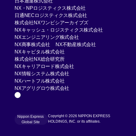
日本通運株式会社
[Open in new window]
NX・NPロジスティクス株式会社
[Open in new window]
日通NECロジスティクス株式会社
[Open in new window]
株式会社NXワンビシアーカイブズ
[Open in new 
NXキャッシュ・ロジスティクス株式会社
[Open in new window]
NXエンジニアリング株式会社
[Open in new window]
[Open in new win
NX商事株式会社
NX不動産株式会社
[Open in new window]
NXキャピタル株式会社
[Open in new window]
株式会社NX総合研究所
[Open in new window]
NXキャリアロード株式会社
[Open in new window]
NX情報システム株式会社
[Open in new window]
NXハートフル株式会社
[Open in new window]
NXアグリグロウ株式会社
Page Top
Copyright © 2026 NIPPON EXPRESS
Nippon Express
[Open in new window]
HOLDINGS, INC. or its affiliates.
Global Site